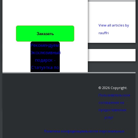
View all articles by
rauffri
Заказать
Рекомендуем:
Эксклюзивный
подарок -
Статуэтка по
фото.
© 2026 Copyright.
Share This
Пользовательское
ЯНВ
0
82
соглашение на
31
предоставление
услуг
←
2-4-819×1024
Политика конфиденциальности персональных