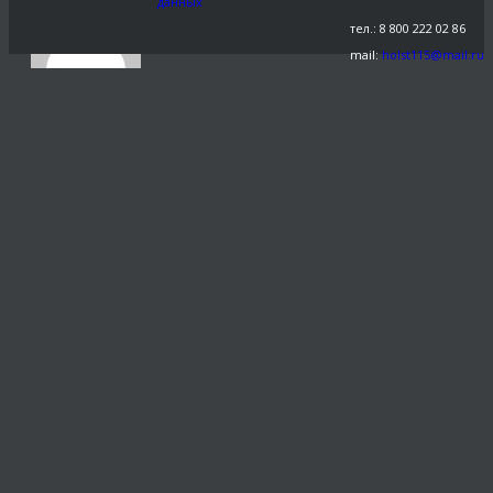
данных
тел.: 8 800 222 02 86
mail:
holst115@mail.ru