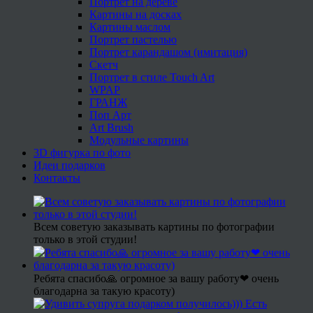
Портрет на дереве
Картины на досках
Картины маслом
Портрет пастелью
Портрет карандашом (имитация)
Скетч
Портрет в стиле Touch Art
WPAP
ГРАНЖ
Поп Арт
Art Brush
Модульные картины
3D фигурка по фото
Идеи подарков
Контакты
Всем советую заказывать картины по фотографии
только в этой студии!
Ребята спасибо🙏 огромное за вашу работу❤ очень
благодарна за такую красоту)