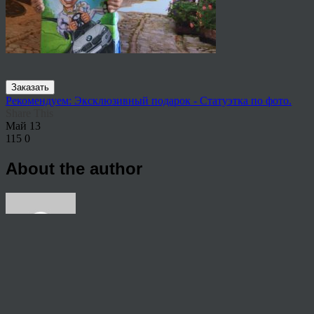
Заказать
Рекомендуем: Эксклюзивный подарок - Статуэтка по фото.
Share This
Май
13
115
0
About the author
View all articles by rauffri
Post navigation